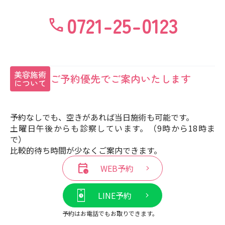
0721-25-0123
call
美容施術
ご予約優先で
ご案内いたします
について
予約なしでも、空きがあれば当日施術も可能です。
土曜日午後からも診察しています。（9時から18時ま
で）
比較的待ち時間が少なくご案内できます。
calendar_clock
WEB予約
LINE予約
予約はお電話でもお取りできます。