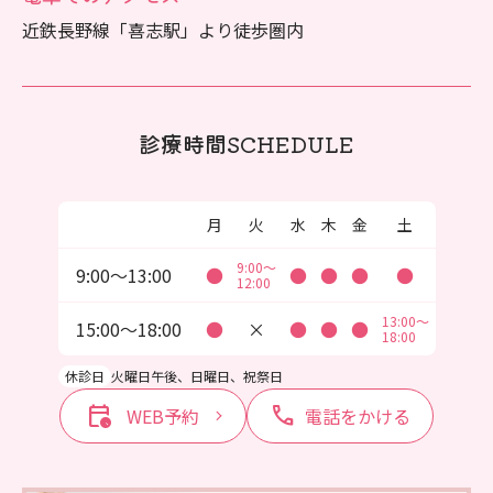
近鉄長野線「喜志駅」より徒歩圏内
診療時間
SCHEDULE
月
火
水
木
金
土
9:00～
9:00〜13:00
●
●
●
●
●
12:00
13:00～
15:00〜18:00
●
×
●
●
●
18:00
休診日
火曜日午後、日曜日、祝祭日
calendar_clock
call
WEB予約
電話をかける