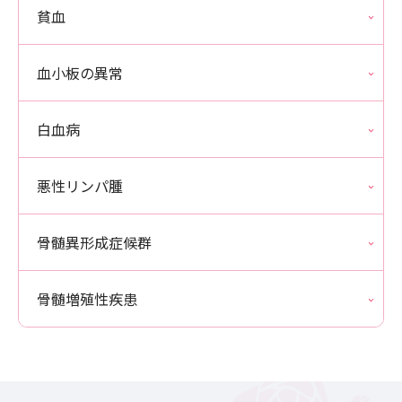
貧血
血小板の異常
白血病
悪性リンパ腫
骨髄異形成症候群
骨髄増殖性疾患