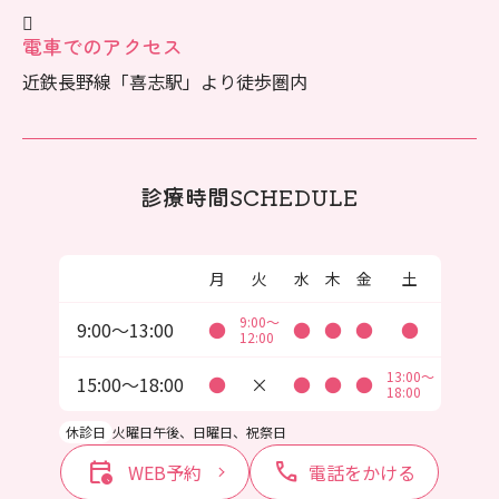
電車でのアクセス
近鉄長野線「喜志駅」より徒歩圏内
診療時間
SCHEDULE
月
火
水
木
金
土
9:00～
9:00〜13:00
●
●
●
●
●
12:00
13:00～
15:00〜18:00
●
×
●
●
●
18:00
休診日
火曜日午後、日曜日、祝祭日
calendar_clock
call
WEB予約
電話をかける