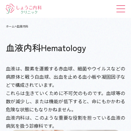
ホーム
血液内科
血液内科
Hematology
血液は、酸素を運搬する赤血球、細菌やウイルスなどの
病原体と戦う白血球、出血を止める血小板や凝固因子な
どで構成されています。
これらは生きていくために不可欠のものです。血球等の
数が減少し、または機能が低下すると、命にもかかわる
危険な状態にもなりかねません。
血液内科は、このような重要な役割を担っている血液の
病気を扱う診療科です。