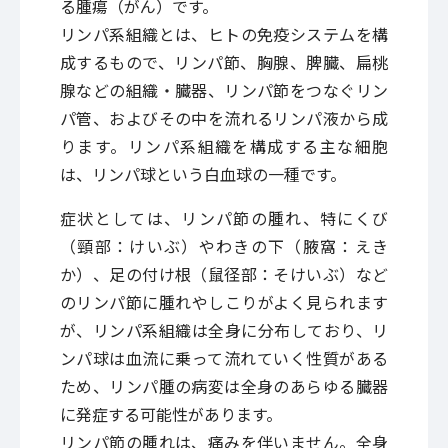
る腫瘍（がん）です。
リンパ系組織とは、ヒトの免疫システムを構
成するもので、リンパ節、胸腺、脾臓、扁桃
腺などの組織・臓器、リンパ節をつなぐリン
パ管、およびその中を流れるリンパ液から成
ります。リンパ系組織を構成する主な細胞
は、リンパ球という白血球の一種です。
症状としては、リンパ節の腫れ、特にくび
（頸部：けいぶ）やわきの下（腋窩：えき
か）、足の付け根（鼠径部：そけいぶ）など
のリンパ節に腫れやしこりがよく見られます
が、リンパ系組織は全身に分布しており、リ
ンパ球は血流に乗って流れていく性質がある
ため、リンパ腫の病変は全身のあらゆる臓器
に発症する可能性があります。
リンパ節の腫れは、痛みを伴いません。全身