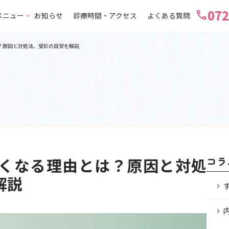
072
call
メニュー
お知らせ
診療時間・アクセス
よくある質問
？原因と対処法、受診の目安を解説
くなる理由とは？原因と対処
コラ
解説